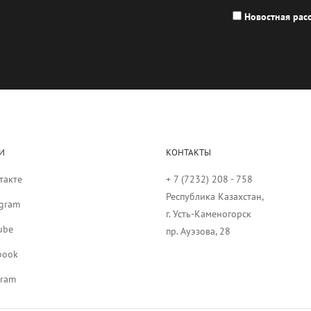
Новостная рас
И
КОНТАКТЫ
такте
+ 7 (7232) 208 - 758
Республика Казахстан,
agram
г. Усть-Каменогорск
ube
пр. Ауэзова, 28
book
gram