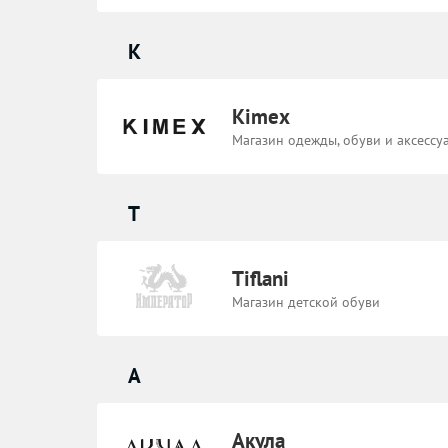
K
Kimex
Магазин одежды, обуви и аксессу
T
Tiflani
Магазин детской обуви
А
Акула