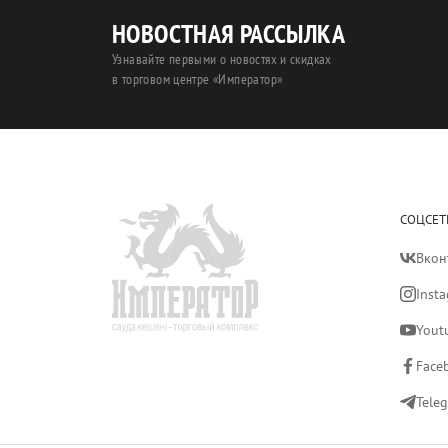
НОВОСТНАЯ РАССЫЛКА
Узнавайте первыми о новостях и скидках
в торговом центре «Император»
СОЦСЕТ
Вкон
Inst
Yout
Face
Tele