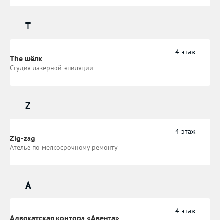
T
4 этаж
The шёлк
Студия лазерной эпиляции
Z
4 этаж
Zig-zag
Ателье по мелкосрочному ремонту
А
4 этаж
Адвокатская контора «Авента»