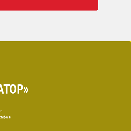
АТОР»
 и
кафе и