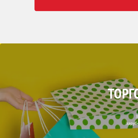
ТОРГ
З
заруб