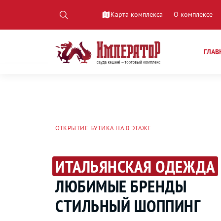
Карта комплекса
О комплексе
ГЛАВ
ОТКРЫТИЕ БУТИКА НА 0 ЭТАЖЕ
ОСЕННИЙ ПРОЕКТ
ИТАЛЬЯНСКАЯ ОДЕЖДА
КУЛЬТУРНЫЙ ИМПЕРАТО
ЛЮБИМЫЕ БРЕНДЫ
ПРИХОДИ И БЕРИ КАРТ
СТИЛЬНЫЙ ШОППИНГ
Подробнее