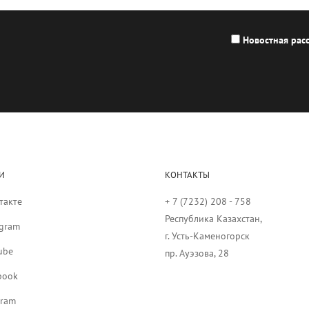
Новостная рас
И
КОНТАКТЫ
такте
+ 7 (7232) 208 - 758
Республика Казахстан,
agram
г. Усть-Каменогорск
ube
пр. Ауэзова, 28
book
gram