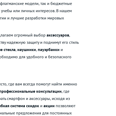
 флагманские модели, так и бюджетные
 учебы или личных интересов. В нашем
гии и лучшие разработки мировых
длагаем огромный выбор
аксессуаров
,
тву надежную защиту и поднимут его стиль
е стекла
,
наушники
,
пауэрбанки
и
еобходимо для удобного и безопасного
есто, где вам всегда помогут найти именно
профессиональные консультации
, где
ть смартфон и аксессуары, исходя из
ибкая система скидок
и
акции
позволяют
ециальные предложения для постоянных