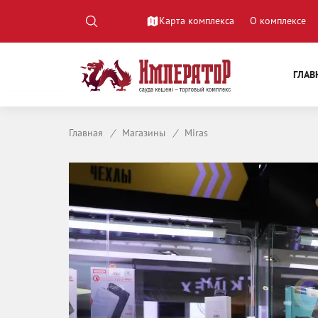
Карта комплекса
О комплексе
ГЛАВ
Главная
/
Магазины
/
Miras