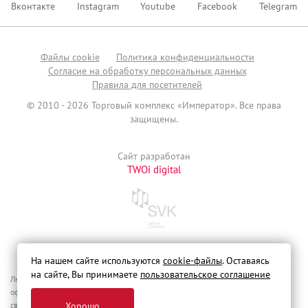
Вконтакте
Instagram
Youtube
Facebook
Telegram
Файлы сookie
Политика конфиденциальности
Согласие на обработку персональных данных
Правила для посетителей
© 2010 - 2026 Торговый комплекс «Император». Все права
защищены.
Сайт разработан
TWOi digital
На нашем сайте используются
cookie-файлы
. Оставаясь
на сайте, Вы принимаете
пользовательское соглашение
Любая информация, указанная на сайте, не является офертой, публичной
офертой. Сведения о реализуемых товарах, оказываемых услугах и иные
Хорошо
сведения,