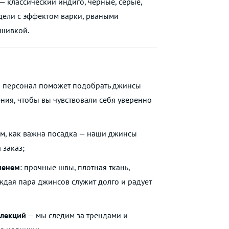
— классический индиго, черные, серые,
одели с эффектом варки, рваными
ышивкой.
ш персонал поможет подобрать джинсы
ния, чтобы вы чувствовали себя уверенно
ем, как важна посадка — наши джинсы
 заказ;
менем
: прочные швы, плотная ткань,
ждая пара джинсов служит долго и радует
ллекций
— мы следим за трендами и