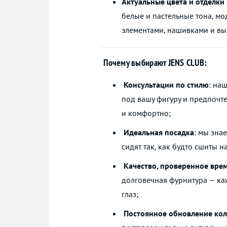
Актуальные цвета и отделки
белые и пастельные тона, м
элементами, нашивками и в
Почему выбирают
JENS CLUB
:
Консультации по стилю
: на
под вашу фигуру и предпочте
и комфортно;
Идеальная посадка
: мы зна
сидят так, как будто сшиты на
Качество, проверенное вре
долговечная фурнитура — ка
глаз;
Постоянное обновление ко