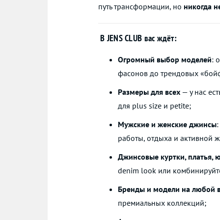
путь трансформации, но
никогда н
В JENS CLUB вас ждёт:
Огромный выбор моделей
: 
фасонов до трендовых «бойфр
Размеры для всех
— у нас ес
для plus size и petite;
Мужские и женские джинсы
работы, отдыха и активной ж
Джинсовые куртки, платья, 
denim look или комбинируйте
Бренды и модели на любой в
премиальных коллекций;