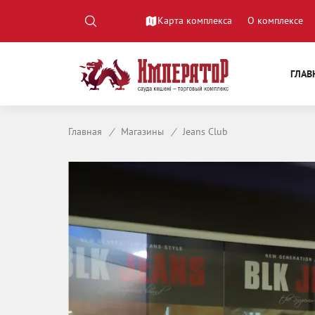
Карта комплекса
О комплексе
ГЛАВ
Главная
/
Магазины
/
Jeans Club