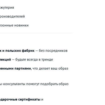
ижутерия
производителей
езонные новинки
х и польских фабрик
— без посредников
лекций
— будьте всегда в тренде
ченными партиями
, что делает ваш образ
-консультанты помогут подобрать образ
подарочные сертификаты
и