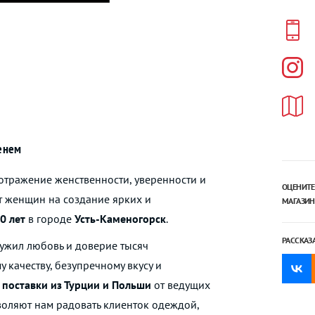
енем
 отражение женственности, уверенности и
ОЦЕНИТЕ
т женщин на создание ярких и
МАГАЗИН
0 лет
в городе
Усть-Каменогорск
.
РАССКАЗ
лужил любовь и доверие тысяч
 качеству, безупречному вкусу и
поставки из Турции и Польши
от ведущих
оляют нам радовать клиенток одеждой,