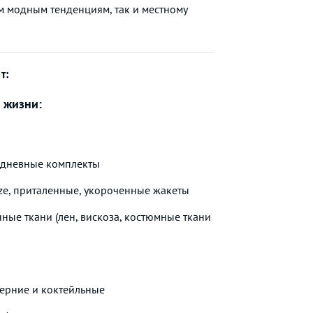
м модным тенденциям, так и местному
т:
 жизни:
едневные комплекты
ze, приталенные, укороченные жакеты
нные ткани (лен, вискоза, костюмные ткани
ерние и коктейльные