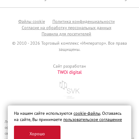
Файлы сookie
Политика конфиденциальности
Согласие на обработку персональных данных
Правила для посетителей
© 2010 - 2026 Торговый комплекс «Император». Все права
защищены.
Сайт разработан
TWOi digital
На нашем сайте используются
cookie-файлы
. Оставаясь
на сайте, Вы принимаете
пользовательское соглашение
Любая информация, указанная на сайте, не является офертой, публичной
офертой. Сведения о реализуемых товарах, оказываемых услугах и иные
сведения,
Хорошо