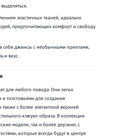
 выделяться.
лением эластичных тканей, идеально
юдей, предпочитающих комфорт и свободу
в себя джинсы с необычными принтами,
ь и вкус.
ни
ят для любого повода. Они легко
 и толстовками для создания
а также с более элегантной верхней
тильного кэжуал-образа. В коллекции
ские модели, так и более дерзкие, с
стями, которые всегда будут в центре