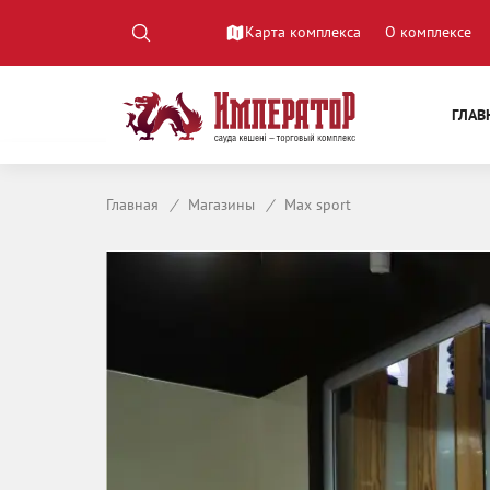
Карта комплекса
О комплексе
ГЛАВ
Главная
/
Магазины
/
Max sport