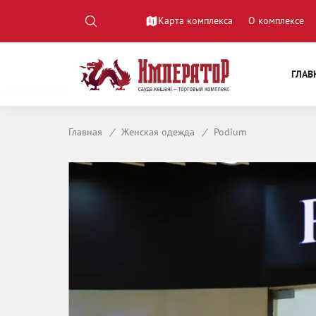
Карта комплекса
О комплексе
ГЛАВ
Главная
/
Женская одежда
/
Podium